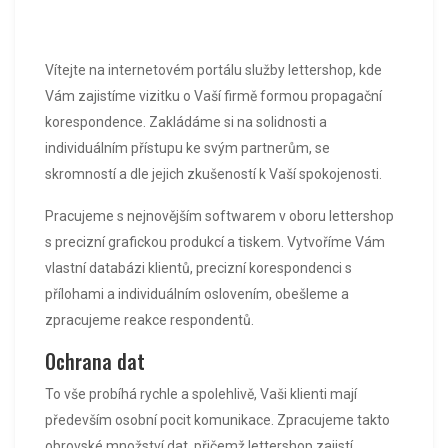
Vítejte na internetovém portálu služby lettershop, kde
Vám zajistíme vizitku o Vaší firmě formou propagační
korespondence. Zakládáme si na solidnosti a
individuálním přístupu ke svým partnerům, se
skromností a dle jejich zkušeností k Vaší spokojenosti.
Pracujeme s nejnovějším softwarem v oboru
lettershop
s precizní grafickou produkcí a tiskem. Vytvoříme Vám
vlastní databázi klientů, precizní korespondenci s
přílohami a individuálním oslovením, obešleme a
zpracujeme reakce respondentů.
Ochrana dat
To vše probíhá rychle a spolehlivě, Vaši klienti mají
především osobní pocit komunikace. Zpracujeme takto
obrovské množství dat, přičemž lettershop zajistí