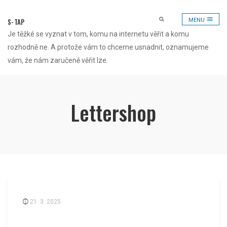
Skip
to
S-TAP
MENU
content
Je těžké se vyznat v tom, komu na internetu věřit a komu
rozhodně ne. A protože vám to chceme usnadnit, oznamujeme
vám, že nám zaručeně věřit lze.
Lettershop
21. 3. 2025