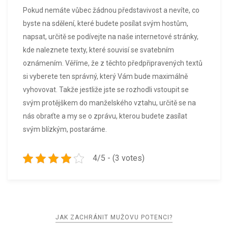
Pokud nemáte vůbec žádnou představivost a nevíte, co
byste na sdělení, které budete posílat svým hostům,
napsat, určitě se podívejte na naše internetové stránky,
kde naleznete texty, které souvisí se svatebním
oznámením. Věříme, že z těchto předpřipravených textů
si vyberete ten správný, který Vám bude maximálně
vyhovovat. Takže jestliže jste se rozhodli vstoupit se
svým protějškem do manželského vztahu, určitě se na
nás obraťte a my se o zprávu, kterou budete zasílat
svým blízkým, postaráme.
4/5 - (3 votes)
Navigace
JAK ZACHRÁNIT MUŽOVU POTENCI?