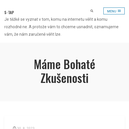
Skip
to
S-TAP
MENU
content
Je těžké se vyznat v tom, komu na internetu věřit a komu
rozhodně ne. A protože vám to chceme usnadnit, oznamujeme
vám, že nám zaručeně věřit lze.
Máme Bohaté
Zkušenosti
30. 8. 2023