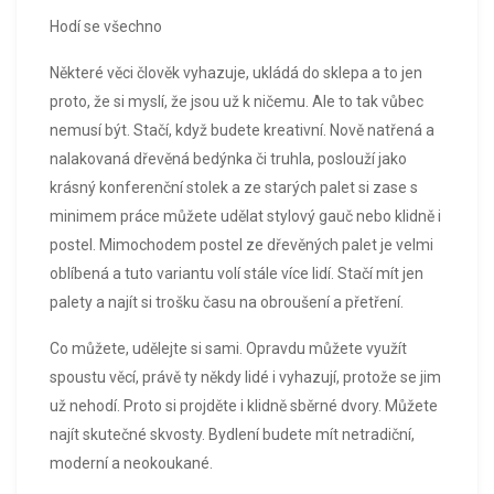
Hodí se všechno
Některé věci člověk vyhazuje, ukládá do sklepa a to jen
proto, že si myslí, že jsou už k ničemu. Ale to tak vůbec
nemusí být. Stačí, když budete kreativní. Nově natřená a
nalakovaná dřevěná bedýnka či truhla, poslouží jako
krásný konferenční stolek a ze starých palet si zase s
minimem práce můžete udělat stylový gauč nebo klidně i
postel. Mimochodem postel ze dřevěných palet je velmi
oblíbená a tuto variantu volí stále více lidí. Stačí mít jen
palety a najít si trošku času na obroušení a přetření.
Co můžete, udělejte si sami. Opravdu můžete využít
spoustu věcí, právě ty někdy lidé i vyhazují, protože se jim
už nehodí. Proto si projděte i klidně sběrné dvory. Můžete
najít skutečné skvosty. Bydlení budete mít netradiční,
moderní a neokoukané.