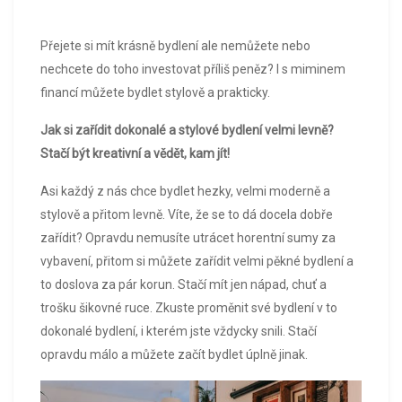
Přejete si mít krásně bydlení ale nemůžete nebo
nechcete do toho investovat příliš peněz? I s miminem
financí můžete bydlet stylově a prakticky.
Jak si zařídit dokonalé a stylové bydlení velmi levně?
Stačí být kreativní a vědět, kam jít!
Asi každý z nás chce bydlet hezky, velmi moderně a
stylově a přitom levně. Víte, že se to dá docela dobře
zařídit? Opravdu nemusíte utrácet horentní sumy za
vybavení, přitom si můžete zařídit velmi pěkné bydlení a
to doslova za pár korun. Stačí mít jen nápad, chuť a
trošku šikovné ruce. Zkuste proměnit své bydlení v to
dokonalé bydlení, i kterém jste vždycky snili. Stačí
opravdu málo a můžete začít bydlet úplně jinak.