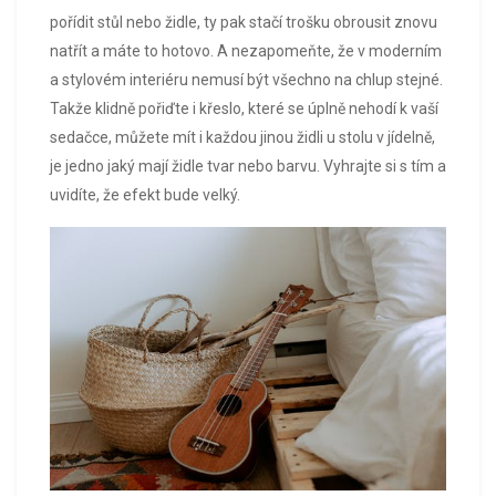
pořídit stůl nebo židle, ty pak stačí trošku obrousit znovu
natřít a máte to hotovo. A nezapomeňte, že v moderním
a stylovém interiéru nemusí být všechno na chlup stejné.
Takže klidně pořiďte i křeslo, které se úplně nehodí k vaší
sedačce, můžete mít i každou jinou židli u stolu v jídelně,
je jedno jaký mají židle tvar nebo barvu. Vyhrajte si s tím a
uvidíte, že efekt bude velký.