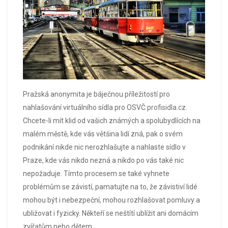
Pražská anonymita je báječnou příležitostí pro
nahlašování virtuálního sídla pro OSVČ
profisidla.cz
.
Chcete-li mít klid od vašich známých a spolubydlících na
malém městě, kde vás většina lidí zná, pak o svém
podnikání nikde nic nerozhlašujte a nahlaste sídlo v
Praze, kde vás nikdo nezná a nikdo po vás také nic
nepožaduje. Tímto procesem se také vyhnete
problémům se závistí, pamatujte na to, že závistiví lidé
mohou být i nebezpeční, mohou rozhlašovat pomluvy a
ubližovat i fyzicky. Někteří se neštítí ublížit ani domácím
zvířatům nebo dětem.