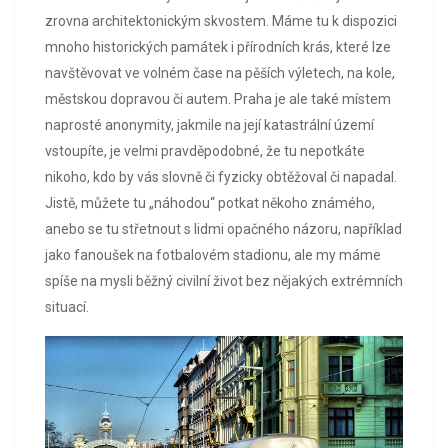
zrovna architektonickým skvostem. Máme tu k dispozici
mnoho historických památek i přírodních krás, které lze
navštěvovat ve volném čase na pěších výletech, na kole,
městskou dopravou či autem. Praha je ale také místem
naprosté anonymity, jakmile na její katastrální území
vstoupíte, je velmi pravděpodobné, že tu nepotkáte
nikoho, kdo by vás slovně či fyzicky obtěžoval či napadal.
Jistě, můžete tu „náhodou“ potkat někoho známého,
anebo se tu střetnout s lidmi opačného názoru, například
jako fanoušek na fotbalovém stadionu, ale my máme
spíše na mysli běžný civilní život bez nějakých extrémních
situací.