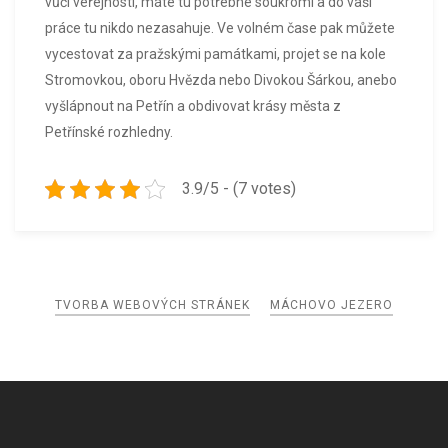
vůči veřejnosti, máte tu potřebné soukromí a do vaší
práce tu nikdo nezasahuje. Ve volném čase pak můžete
vycestovat za pražskými památkami, projet se na kole
Stromovkou, oboru Hvězda nebo Divokou Šárkou, anebo
vyšlápnout na Petřín a obdivovat krásy města z
Petřínské rozhledny.
3.9/5 - (7 votes)
Navigace
TVORBA WEBOVÝCH STRÁNEK
MÁCHOVO JEZERO
pro
příspěvek