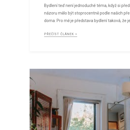
Bydlení teď není jednoduché téma, když si před
názoru mělo být stoprocentně podle našich předs
doma. Pro mě je představa bydlení taková, že j
PŘEČÍST ČLÁNEK >