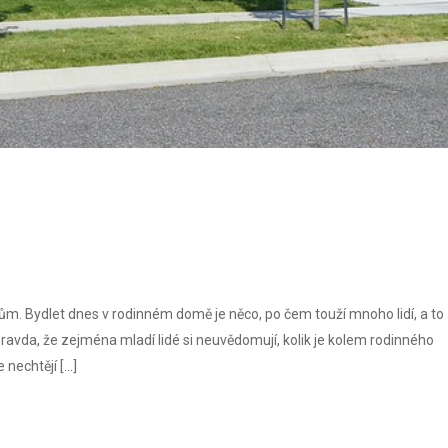
dům. Bydlet dnes v rodinném domě je něco, po čem touží mnoho lidí, a to
 pravda, že zejména mladí lidé si neuvědomují, kolik je kolem rodinného
 nechtějí […]