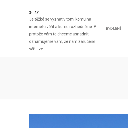
Skip
to
S-TAP
content
Je těžké se vyznat v tom, komu na
internetu věřit a komu rozhodně ne. A
BYDLENÍ
protože vám to chceme usnadnit,
oznamujeme vám, že nám zaručeně
věřit lze.