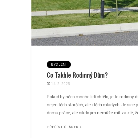
BYDLENÍ
Co Takhle Rodinný Dům?
14. 2. 2025
Pokud by něco mnoho lidí chtělo, je to rodinný 
nejen těch starších, ale i těch mladých. Je sice
domu práce, ale nikdo jim nemůže mít za zlé, že
PŘEČÍST ČLÁNEK >