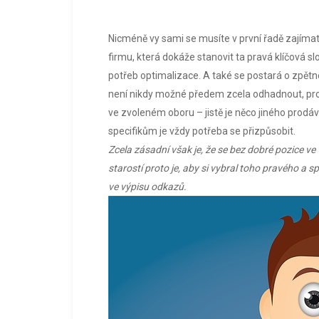
Nicméně vy sami se musíte v první řadě zajímat h
firmu, která dokáže stanovit ta pravá klíčová s
potřeb optimalizace. A také se postará o zpětn
není nikdy možné předem zcela odhadnout, prot
ve zvoleném oboru – jistě je něco jiného prodá
specifikům je vždy potřeba se přizpůsobit.
Zcela zásadní však je, že se bez dobré pozice v
starostí proto je, aby si vybral toho pravého a 
ve výpisu odkazů.