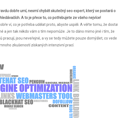
ravdu dobře umí, nesmí chybět skutečný
seo expert
, který se postará o
yhledávačích. A to je přece to, co potřebujete ze všeho nejvíce!
bře ví, co je potřeba udělat proto, abyste uspěli. A věřte tomu, že dosta
é a jen tak někdo vám s tím nepomůže. Je to dáno mimo jiné i tím, že
čů pracují, jsou neveřejné, a vy se tedy můžete pouze domýšlet, co vede
mnoho zkušeností získaných intenzivní prací.