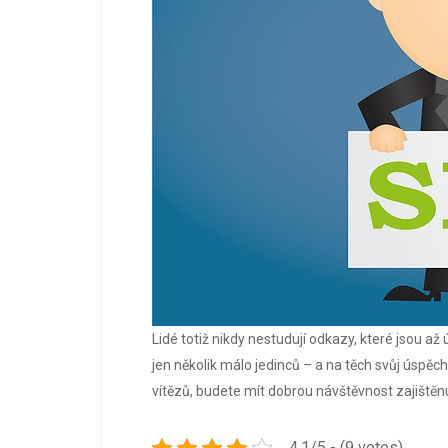
Lidé totiž nikdy nestudují odkazy, které jsou až 
jen několik málo jedinců – a na těch svůj úspě
vítězů, budete mít dobrou návštěvnost zajištěn
4.1/5 - (9 votes)