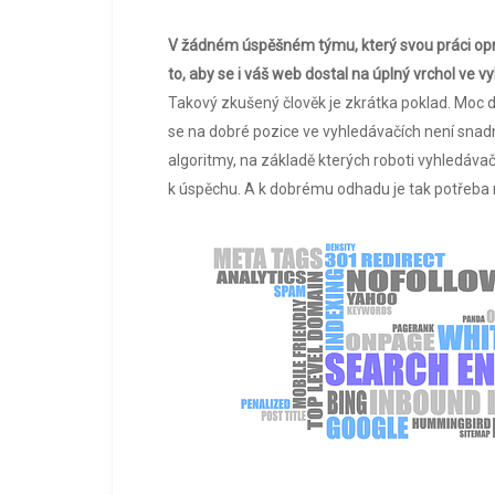
V žádném úspěšném týmu, který svou práci op
to, aby se i váš web dostal na úplný vrchol ve v
Takový zkušený člověk je zkrátka poklad. Moc do
se na dobré pozice ve vyhledávačích není snadn
algoritmy, na základě kterých roboti vyhledáva
k úspěchu. A k dobrému odhadu je tak potřeba 