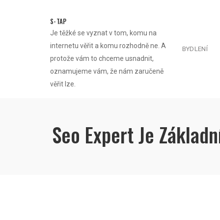
Skip
to
S-TAP
content
Je těžké se vyznat v tom, komu na
internetu věřit a komu rozhodně ne. A
BYDLENÍ
protože vám to chceme usnadnit,
oznamujeme vám, že nám zaručeně
věřit lze.
Seo Expert Je Zákla