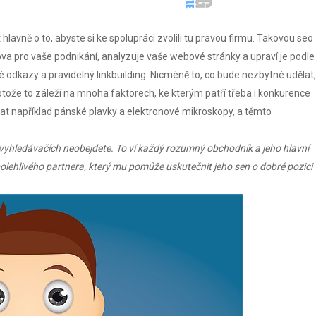
lavně o to, abyste si ke spolupráci zvolili tu pravou firmu. Takovou seo
lova pro vaše podnikání, analyzuje vaše webové stránky a upraví je podle
é odkazy a pravidelný linkbuilding. Nicméně to, co bude nezbytné udělat,
ože to záleží na mnoha faktorech, ke kterým patří třeba i konkurence
vat například pánské plavky a elektronové mikroskopy, a těmto
e vyhledávačích neobejdete. To ví každý rozumný obchodník a jeho hlavní
spolehlivého partnera, který mu pomůže uskutečnit jeho sen o dobré pozici